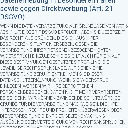
Datenerhebung in besonderen Fällen
sowie gegen Direktwerbung (Art. 21
DSGVO)
WENN DIE DATENVERARBEITUNG AUF GRUNDLAGE VON ART. 6
ABS. 1 LIT. E ODER F DSGVO ERFOLGT, HABEN SIE JEDERZEIT
DAS RECHT, AUS GRÜNDEN, DIE SICH AUS IHRER
BESONDEREN SITUATION ERGEBEN, GEGEN DIE
VERARBEITUNG IHRER PERSONENBEZOGENEN DATEN
WIDERSPRUCH EINZULEGEN; DIES GILT AUCH FÜR EIN AUF
DIESE BESTIMMUNGEN GESTÜTZTES PROFILING. DIE
JEWEILIGE RECHTSGRUNDLAGE, AUF DENEN EINE
VERARBEITUNG BERUHT, ENTNEHMEN SIE DIESER
DATENSCHUTZERKLÄRUNG. WENN SIE WIDERSPRUCH
EINLEGEN, WERDEN WIR IHRE BETROFFENEN
PERSONENBEZOGENEN DATEN NICHT MEHR VERARBEITEN,
ES SEI DENN, WIR KÖNNEN ZWINGENDE SCHUTZWÜRDIGE
GRÜNDE FÜR DIE VERARBEITUNG NACHWEISEN, DIE IHRE
INTERESSEN, RECHTE UND FREIHEITEN ÜBERWIEGEN ODER
DIE VERARBEITUNG DIENT DER GELTENDMACHUNG,
AUSÜBUNG ODER VERTEIDIGUNG VON RECHTSANSPRÜCHEN